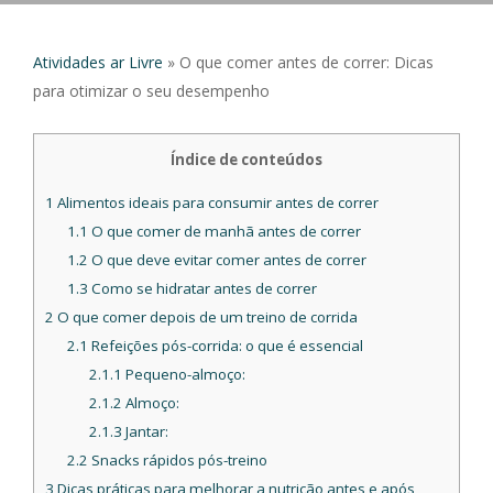
Atividades ar Livre
»
O que comer antes de correr: Dicas
para otimizar o seu desempenho
Índice de conteúdos
1
Alimentos ideais para consumir antes de correr
1.1
O que comer de manhã antes de correr
1.2
O que deve evitar comer antes de correr
1.3
Como se hidratar antes de correr
2
O que comer depois de um treino de corrida
2.1
Refeições pós-corrida: o que é essencial
2.1.1
Pequeno-almoço:
2.1.2
Almoço:
2.1.3
Jantar:
2.2
Snacks rápidos pós-treino
3
Dicas práticas para melhorar a nutrição antes e após