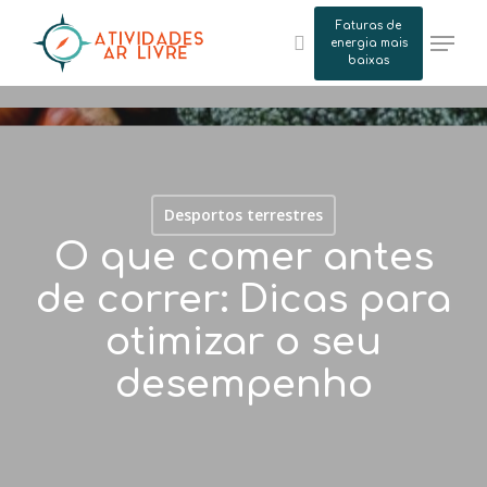
Skip
Faturas de
Menu
to
energia mais
search
baixas
main
content
Desportos terrestres
O que comer antes
de correr: Dicas para
otimizar o seu
desempenho