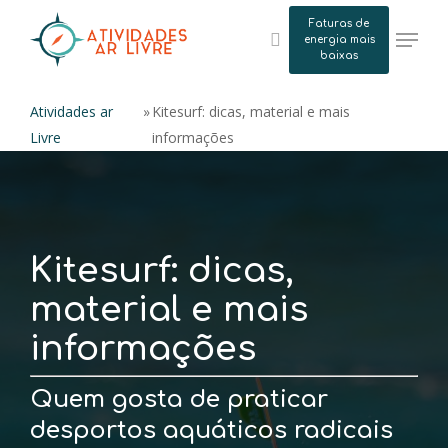
Skip
Faturas de
Menu
to
energia mais
search
baixas
main
content
Atividades ar
»
Kitesurf: dicas, material e mais
Livre
informações
Kitesurf: dicas,
material e mais
informações
Quem gosta de praticar
desportos aquáticos radicais