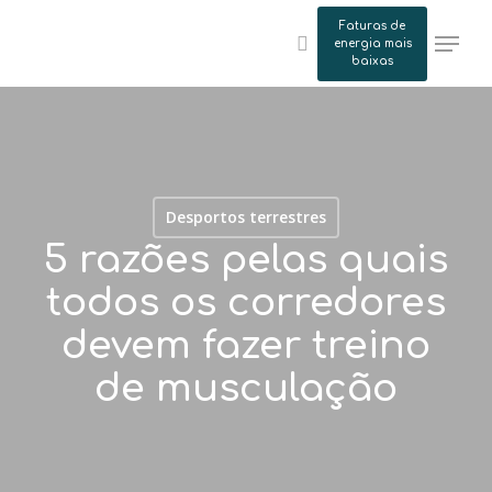
Skip
Faturas de
Menu
to
energia mais
search
baixas
main
content
Desportos terrestres
5 razões pelas quais
todos os corredores
devem fazer treino
de musculação