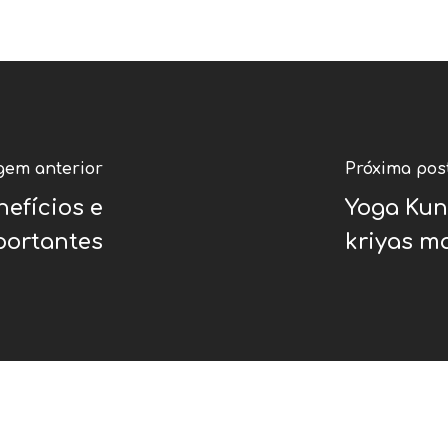
gem anterior
Próxima po
nefícios e
Yoga Kund
portantes
kriyas m