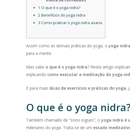
Índice de conteúdos
1
O que é o yoga nidra?
2
Benefícios do yoga nidra
3
Como praticar o yoga nidra asana
Assim como as demais práticas do yoga, o
yoga nidr
para a mente.
Mas sabe
o que é o yoga nidra
? Neste artigo explic
explicando
como executar a meditação do yoga nid
E para mais
dicas de exercícios e práticas do yoga
, 
O que é o yoga nidra
Também chamado de “sono iogues”, o
yoga nidra é 
milenares do yoga. Trata-se de um
estado meditativ