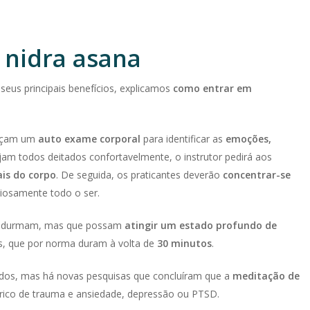
 nidra asana
seus principais benefícios, explicamos
como entrar em
façam um
auto exame corporal
para identificar as
emoções,
jam todos deitados confortavelmente, o instrutor pedirá aos
is do corpo
. De seguida, os praticantes deverão
concentrar-se
niosamente todo o ser.
es durmam, mas que possam
atingir um estado profundo de
s, que por norma duram à volta de
30 minutos
.
dos, mas há novas pesquisas que concluíram que a
meditação de
órico de trauma e ansiedade, depressão ou PTSD.