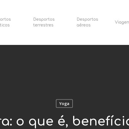
ortos
Desportos
Desportos
Viage
ticos
terrestres
aéreos
Yoga
a: o que é, benefíc