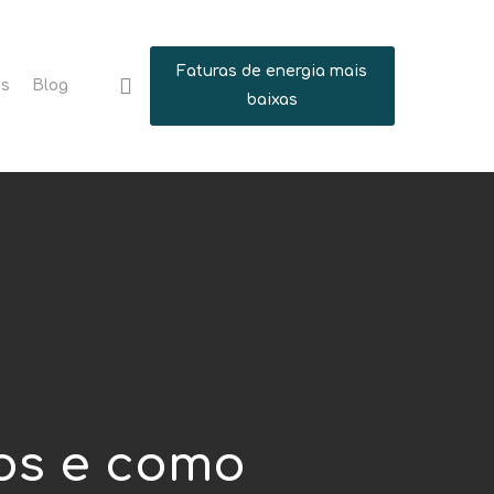
Faturas de energia mais
search
ns
Blog
baixas
ios e como