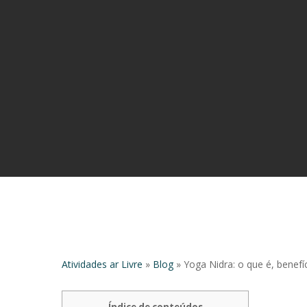
Atividades ar Livre
»
Blog
»
Yoga Nidra: o que é, benef
Hit enter to search or ESC to close