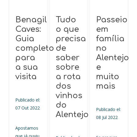
Benagil
Tudo
Passeio
Caves:
o que
em
Guia
precisa
família
completo
de
no
para
saber
Alentejo
a sua
sobre
e
visita
a rota
muito
dos
mais
vinhos
Publicado el:
do
07 Out 2022
Publicado el:
Alentejo
08 Jul 2022
Apostamos
que já ouviu