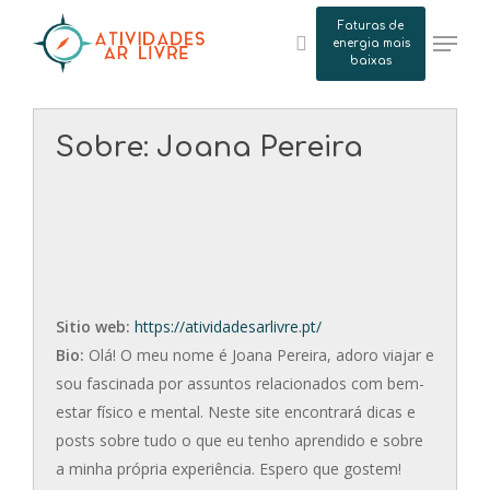
Skip
Faturas de
Menu
to
energia mais
search
baixas
main
content
Sobre: Joana Pereira
Sitio web:
https://atividadesarlivre.pt/
Bio:
Olá! O meu nome é Joana Pereira, adoro viajar e
sou fascinada por assuntos relacionados com bem-
estar físico e mental. Neste site encontrará dicas e
posts sobre tudo o que eu tenho aprendido e sobre
a minha própria experiência. Espero que gostem!