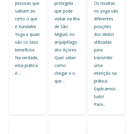
pessoas que
protegida
Os mudras
saibam ao
que pode
no yoga são
certo o que
visitar na ilha
diferentes
é Kundalini
de São
posições
Yoga e quais
Miguel, no
dos dedos
são os seus
arquipélago
utilizadas
benefícios.
dos Açores.
para
Na verdade,
Quer saber
transmitir
esta prática
como
uma
é…
chegar e o
intenção na
que…
prática.
Explicamos
tudo!
Para…