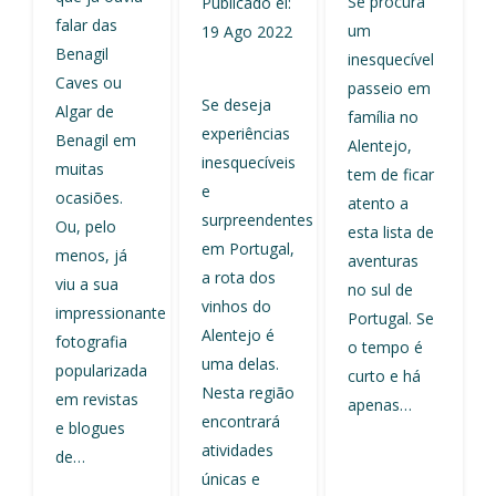
Se procura
Publicado el:
falar das
um
19 Ago 2022
Benagil
inesquecível
Caves ou
passeio em
Se deseja
Algar de
família no
experiências
Benagil em
Alentejo,
inesquecíveis
muitas
tem de ficar
e
ocasiões.
atento a
surpreendentes
Ou, pelo
esta lista de
em Portugal,
menos, já
aventuras
a rota dos
viu a sua
no sul de
vinhos do
impressionante
Portugal. Se
Alentejo é
fotografia
o tempo é
uma delas.
popularizada
curto e há
Nesta região
em revistas
apenas…
encontrará
e blogues
atividades
de…
únicas e