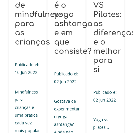
de
é o
VS
mindfulness
yoga
Pilates:
para
ashtanga
as
as
e em
diferença
crianças
que
e o
consiste?
melhor
para
Publicado el:
si
10 Jun 2022
Publicado el:
02 Jun 2022
Mindfulness
Publicado el:
para
02 Jun 2022
Gostava de
crianças é
experimentar
uma prática
o yoga
Yoga vs
cada vez
ashtanga?
pilates…
mais popular
Ainda não