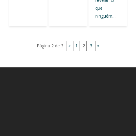
revelar. O
que
ninguém…
Página 2 de 3
«
1
2
3
»