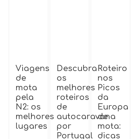
Viagens
Descubra
Roteiro
de
os
nos
mota
melhores
Picos
pela
roteiros
da
N2: os
de
Europa
melhores
autocaravana
de
lugares
por
mota:
Portugal
dicas