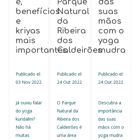
é,
Parque
das
benefícios
Natural
suas
e
da
mãos
kriyas
Ribeira
com o
mais
dos
yoga
importantes
Caldeirões
mudra
Publicado el:
Publicado el:
Publicado el:
03 Nov 2022
24 Out 2022
24 Out 2022
Já ouviu falar
O Parque
Descubra a
do yoga
Natural da
importância
kundalini?
Ribeira dos
das suas
Não há
Caldeirões é
mãos com o
muitas
uma área
yoga mudra