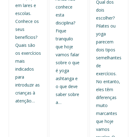
Qual dos
em lares e
conhece
dois
escolas.
esta
escolher?
Conhece os
disciplina?
Pilates ou
seus
Fique
yoga
benefícios?
tranquilo
parecem
Quais são
que hoje
dois tipos
os exercícios
vamos falar
semelhantes
mais
sobre o que
de
indicados
é yoga
exercícios.
para
ashtanga e
No entanto,
introduzir as
o que deve
eles têm
crianças à
saber sobre
diferenças
atenção…
a…
muito
marcantes
que hoje
vamos