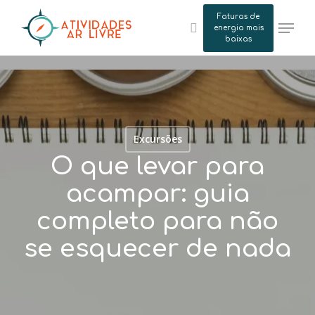
Skip
Faturas de
Menu
to
energia mais
search
baixas
main
content
Excursões
O que levar para
acampar: guia
completo para não
se esquecer de nada