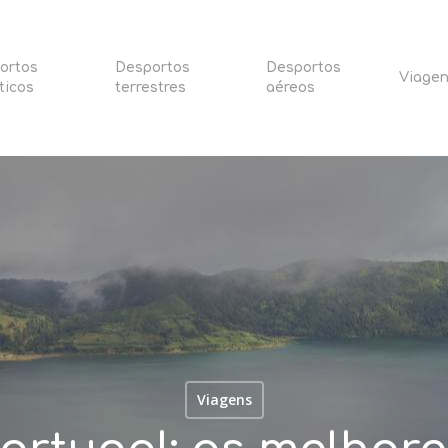
ortos
Desportos
Desportos
Viage
ticos
terrestres
aéreos
Viagens