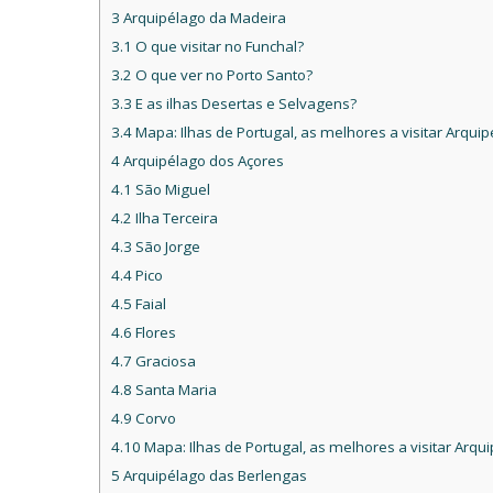
3
Arquipélago da Madeira
3.1
O que visitar no Funchal?
3.2
O que ver no Porto Santo?
3.3
E as ilhas Desertas e Selvagens?
3.4
Mapa: Ilhas de Portugal, as melhores a visitar Arqui
4
Arquipélago dos Açores
4.1
São Miguel
4.2
Ilha Terceira
4.3
São Jorge
4.4
Pico
4.5
Faial
4.6
Flores
4.7
Graciosa
4.8
Santa Maria
4.9
Corvo
4.10
Mapa: Ilhas de Portugal, as melhores a visitar Arqu
5
Arquipélago das Berlengas