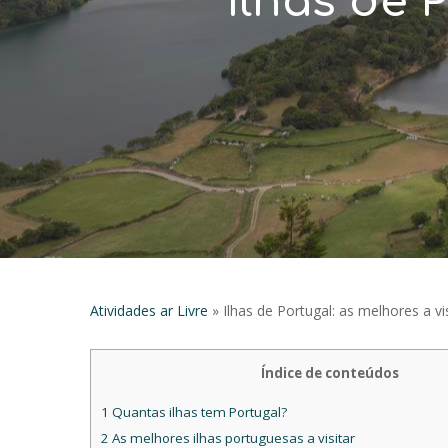
Ilhas de 
Atividades ar Livre
»
Ilhas de Portugal: as melhores a vis
Índice de conteúdos
Hit enter to search or ESC to close
1
Quantas ilhas tem Portugal?
2
As melhores ilhas portuguesas a visitar