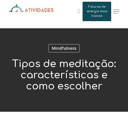
Skip
Faturas de
Menu
to
energia mais
search
baixas
main
content
Mindfulness
Tipos de meditação:
características e
como escolher