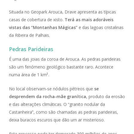
Situada no Geopark Arouca, Drave apresenta as típicas
casas de cobertura de xisto.
Terá as mais adoráveis
vistas das “Montanhas Mágicas”
e das lagoas cristalinas
da Ribeira de Palhais.
Pedras Parideiras
É uma das joias da coroa de Arouca. As pedras parideiras
são um fenómeno geológico bastante raro. Acontece
numa área de 1 km².
No local observam-se nódulos pétreos que
se
desprendem da rocha-mãe granítica
, produto da erosão
e das alterações climáticas. O “granito nodular da
Castanheira”, como são chamadas as pedras parideiras,
deixa buracos escuros que dão um ar misterioso.
Este processo pode ter demorado 300 milhões de anos,