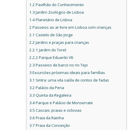
1.2
Pavilhão do Conhecimento
1.3
Jardim Zoológico de Lisboa
1.4
Planetário de Lisboa
2
Passeios ao ar livre em Lisboa com crianças
2.1
Castelo de São Jorge
2.2
Jardins e praças para crianças
2.2.1
Jardim do Torel:
2.2.2
Parque Eduardo VII:
2.3
Passeios de barco no rio Tejo
3
Excursões próximas ideais para famílias
3.1
Sintra: uma vila saída de contos de fadas
3.2
Palácio da Pena
3.3
Quinta da Regaleira
3.4
Parque e Palácio de Monserrate
3.5
Cascais: praias e ciclovias
3.6
Praia da Rainha
3.7
Praia da Conceição