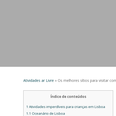
Atividades ar Livre
»
Os melhores sítios para visitar c
Índice de conteúdos
Hit enter to search or ESC to close
1
Atividades imperdíveis para crianças em Lisboa
1.1
Oceanário de Lisboa