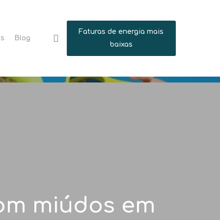
Faturas de energia mais
search
ns
Blog
baixas
 com miúdos em