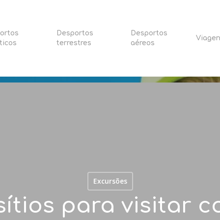
ortos
Desportos
Desportos
Viage
ticos
terrestres
aéreos
Excursões
ítios para visitar