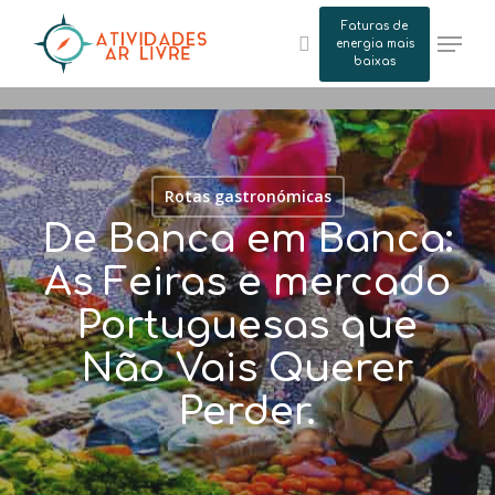
Skip
Faturas de
Menu
to
energia mais
search
baixas
main
content
Rotas gastronómicas
De Banca em Banca:
As Feiras e mercado
Portuguesas que
Não Vais Querer
Perder.