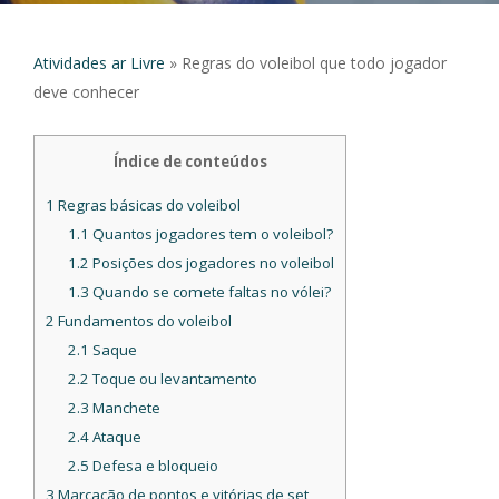
Atividades ar Livre
»
Regras do voleibol que todo jogador
deve conhecer
Índice de conteúdos
1
Regras básicas do voleibol
1.1
Quantos jogadores tem o voleibol?
1.2
Posições dos jogadores no voleibol
1.3
Quando se comete faltas no vólei?
2
Fundamentos do voleibol
2.1
Saque
2.2
Toque ou levantamento
2.3
Manchete
2.4
Ataque
2.5
Defesa e bloqueio
3
Marcação de pontos e vitórias de set