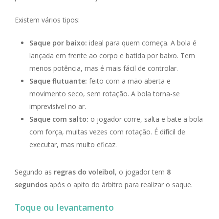
Existem vários tipos:
Saque por baixo:
ideal para quem começa. A bola é
lançada em frente ao corpo e batida por baixo. Tem
menos potência, mas é mais fácil de controlar.
Saque flutuante:
feito com a mão aberta e
movimento seco, sem rotação. A bola torna-se
imprevisível no ar.
Saque com salto:
o jogador corre, salta e bate a bola
com força, muitas vezes com rotação. É difícil de
executar, mas muito eficaz.
Segundo as
regras do voleibol
, o jogador tem
8
segundos
após o apito do árbitro para realizar o saque.
Toque ou levantamento