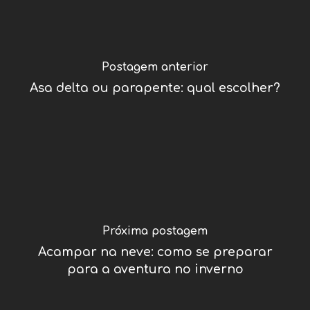
Postagem anterior
Asa delta ou parapente: qual escolher?
Próxima postagem
Acampar na neve: como se preparar
para a aventura no inverno