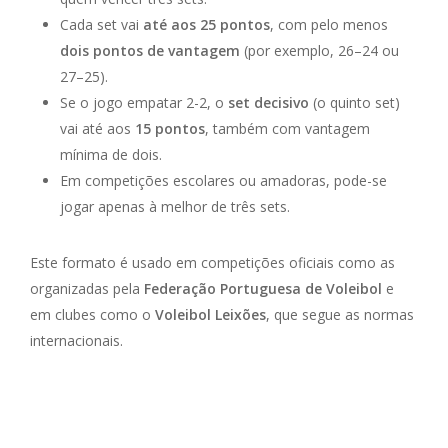
Cada set vai
até aos 25 pontos
, com pelo menos
dois pontos de vantagem
(por exemplo, 26–24 ou
27–25).
Se o jogo empatar 2-2, o
set decisivo
(o quinto set)
vai até aos
15 pontos
, também com vantagem
mínima de dois.
Em competições escolares ou amadoras, pode-se
jogar apenas à melhor de três sets.
Este formato é usado em competições oficiais como as
organizadas pela
Federação Portuguesa de Voleibol
e
em clubes como o
Voleibol Leixões
, que segue as normas
internacionais.