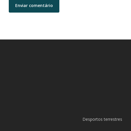
Desportos terrestres