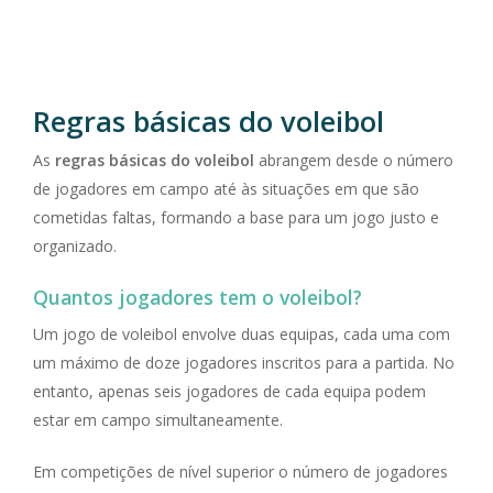
Regras básicas do voleibol
As
regras básicas do voleibol
abrangem desde o número
de jogadores em campo até às situações em que são
cometidas faltas, formando a base para um jogo justo e
organizado.
Quantos jogadores tem o voleibol?
Um jogo de voleibol envolve duas equipas, cada uma com
um máximo de doze jogadores inscritos para a partida. No
entanto, apenas seis jogadores de cada equipa podem
estar em campo simultaneamente.
Em competições de nível superior o número de jogadores