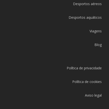
Desportos aéreos
Desportos aquáticos
Viagens
Blog
Política de privacidade
Política de cookies
Aviso legal