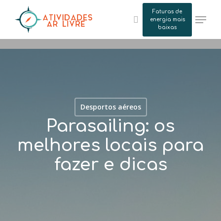
Skip
Faturas de
Menu
to
energia mais
search
baixas
main
content
Desportos aéreos
Parasailing: os
melhores locais para
fazer e dicas